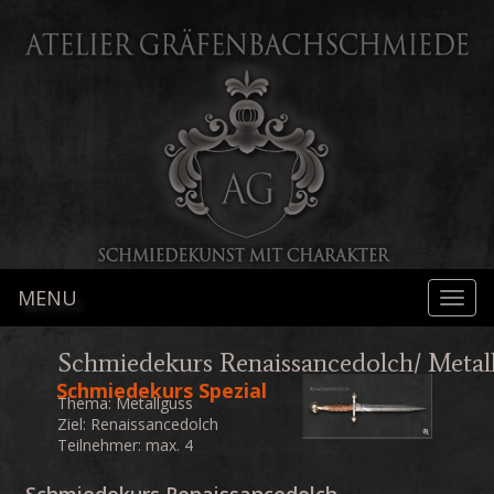
MENU
Togg
navig
Schmiedekurs Renaissancedolch/ Metal
Schmiedekurs Spezial
Thema: Metallguss
Ziel: Renaissancedolch
Teilnehmer: max. 4
Teilnehmer mit
individueller Betreuung
Schmiedekurs Renaissancedolch