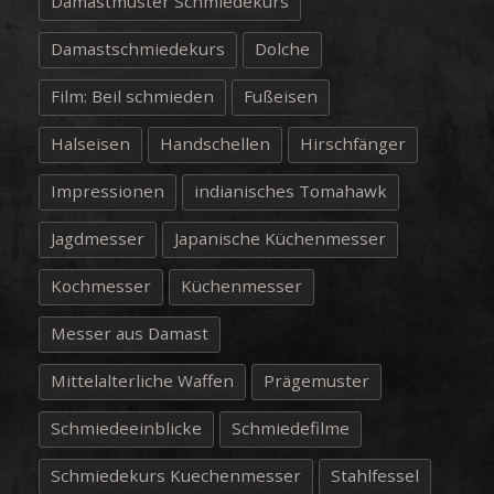
Damastmuster Schmiedekurs
Damastschmiedekurs
Dolche
Film: Beil schmieden
Fußeisen
Halseisen
Handschellen
Hirschfänger
Impressionen
indianisches Tomahawk
Jagdmesser
Japanische Küchenmesser
Kochmesser
Küchenmesser
Messer aus Damast
Mittelalterliche Waffen
Prägemuster
Schmiedeeinblicke
Schmiedefilme
Schmiedekurs Kuechenmesser
Stahlfessel