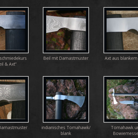
schmiedekurs
Beil mit Damastmuster
Axt aus blankem 
il & Axt“
 Damastmuster
indianisches Tomahawk/
Tomahawk u
blank
Bowiemesse