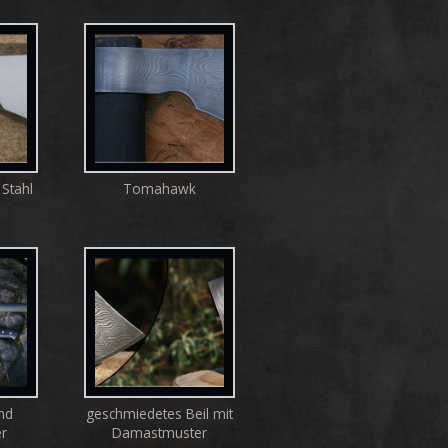
Stahl
Tomahawk
nd
geschmiedetes Beil mit
r
Damastmuster