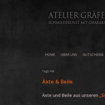
HOME
ÜBER UNS
GUTSCHEINE
Tags:
Axt
Äxte & Beile
„S
Äxte und Beile aus unseren