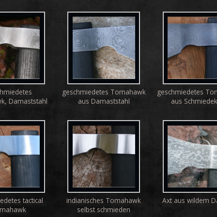
hmiedetes
geschmiedetes Tomahawk
geschmiedetes T
, Damaststahl
aus Damaststahl
aus Schmiedek
detes tactical
indianisches Tomahawk
Axt aus wildem 
mahawk
selbst schmieden